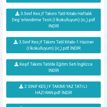
3.Sınıf Kes¸if Takımı Tatil Kitabı Haftalık
Degˆerlendirme Testi (I·lkokulluyum) (ic¸).pdf
İNDİR
3.Sınıf Kes¸if Takımı Tatil Kitabı-1 Haziran
(I·lkokulluyum) (ic¸).pdf İNDİR
Keşif Takımı Tatilde Eğitim Seti İngilizce
İNDİR
2 SINIF KES¸I·F TAKIMI YAZ TATI·LI·
HAZI·RAN.pdf İNDİR