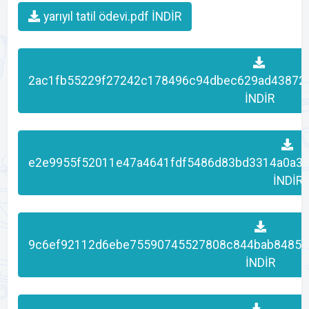
yarıyıl tatil ödevi.pdf İNDİR
2ac1fb55229f27242c178496c94dbec629ad43872
İNDİR
e2e9955f52011e47a4641fdf5486d83bd3314a0a35
İNDİR
9c6ef92112d6ebe75590745527808c844bab84859
İNDİR