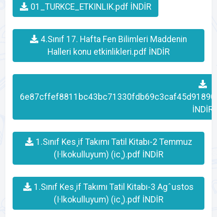
01_TURKCE_ETKINLIK.pdf İNDİR
4.Sınıf 17. Hafta Fen Bilimleri Maddenin
Halleri konu etkinlikleri.pdf İNDİR
6e87cffef8811bc43bc71330fdb69c3caf45d91890
İNDİR
1.Sınıf Kes¸if Takımı Tatil Kitabı-2 Temmuz
(I·lkokulluyum) (ic¸).pdf İNDİR
1.Sınıf Kes¸if Takımı Tatil Kitabı-3 Agˆustos
(I·lkokulluyum) (ic¸).pdf İNDİR