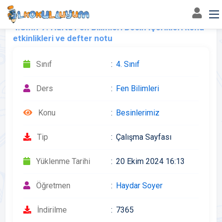
4.Sınıf 7. Hafta Fen Bilimleri Besin İçerikleri konu
etkinlikleri ve defter notu
Sınıf
4. Sınıf
Ders
Fen Bilimleri
Konu
Besinlerimiz
Tip
Çalışma Sayfası
Yüklenme Tarihi
20 Ekim 2024 16:13
Öğretmen
Haydar Soyer
İndirilme
7365