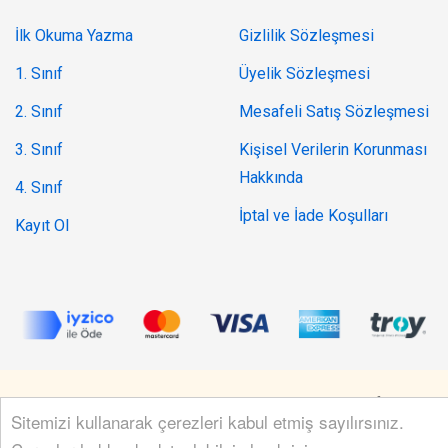
İlk Okuma Yazma
Gizlilik Sözleşmesi
1. Sınıf
Üyelik Sözleşmesi
2. Sınıf
Mesafeli Satış Sözleşmesi
3. Sınıf
Kişisel Verilerin Korunması
Hakkında
4. Sınıf
İptal ve İade Koşulları
Kayıt Ol
© 2019 - 2026 Tüm hakları saklıdır.
hellocode
tarafından
Sitemizi kullanarak çerezleri kabul etmiş sayılırsınız.
geliştirilmiştir.