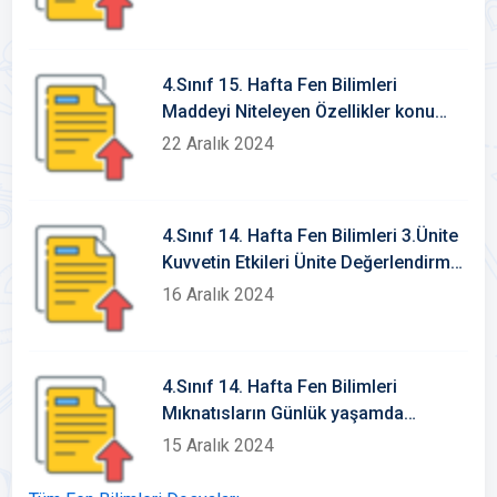
4.Sınıf 15. Hafta Fen Bilimleri
Maddeyi Niteleyen Özellikler konu
etkinlikleri ve defter notu
22 Aralık 2024
4.Sınıf 14. Hafta Fen Bilimleri 3.Ünite
Kuvvetin Etkileri Ünite Değerlendirme
Sınavı
16 Aralık 2024
4.Sınıf 14. Hafta Fen Bilimleri
Mıknatısların Günlük yaşamda
kullanım alanları konu etkinlikleri-
15 Aralık 2024
defter notu