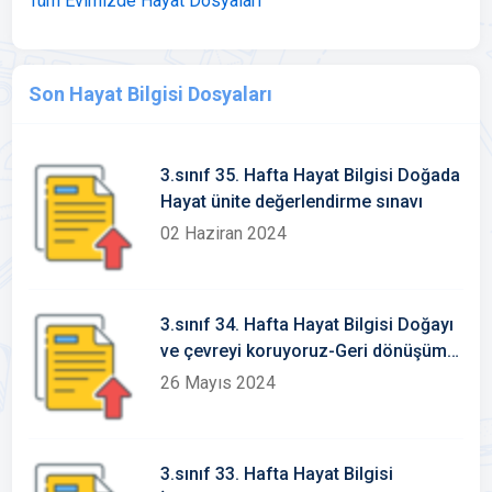
Tüm Evimizde Hayat Dosyaları
Son Hayat Bilgisi Dosyaları
3.sınıf 35. Hafta Hayat Bilgisi Doğada
Hayat ünite değerlendirme sınavı
02 Haziran 2024
3.sınıf 34. Hafta Hayat Bilgisi Doğayı
ve çevreyi koruyoruz-Geri dönüşüme
katkı sağlayalım Konu Etkinlikleri
26 Mayıs 2024
3.sınıf 33. Hafta Hayat Bilgisi