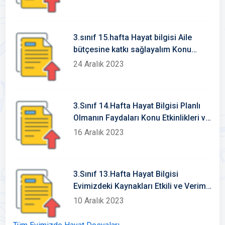
3.sınıf 15.hafta Hayat bilgisi Aile
bütçesine katkı sağlayalım Konu
Etkinlikleri
24 Aralık 2023
3.Sınıf 14.Hafta Hayat Bilgisi Planlı
Olmanın Faydaları Konu Etkinlikleri ve
Defter Notu
16 Aralık 2023
3.Sınıf 13.Hafta Hayat Bilgisi
Evimizdeki Kaynakları Etkili ve Verimli
Kullanalım Defter Notu ve Konu
10 Aralık 2023
Etkinlikleri