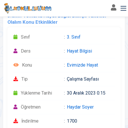
3.sınıf 16.hafta Hayat Bilgisi Bilinçli Tüketici
Olalım Konu Etkinlikler
Sınıf
3. Sınıf
Ders
Hayat Bilgisi
Konu
Evimizde Hayat
Tip
Çalışma Sayfası
Yüklenme Tarihi
30 Aralık 2023 0:15
Öğretmen
Haydar Soyer
İndirilme
1700