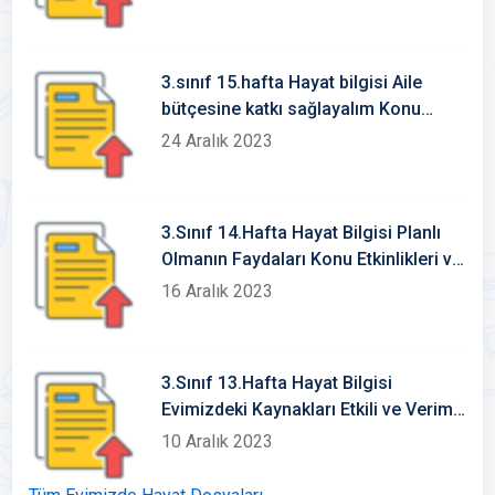
3.sınıf 15.hafta Hayat bilgisi Aile
bütçesine katkı sağlayalım Konu
Etkinlikleri
24 Aralık 2023
3.Sınıf 14.Hafta Hayat Bilgisi Planlı
Olmanın Faydaları Konu Etkinlikleri ve
Defter Notu
16 Aralık 2023
3.Sınıf 13.Hafta Hayat Bilgisi
Evimizdeki Kaynakları Etkili ve Verimli
Kullanalım Defter Notu ve Konu
10 Aralık 2023
Etkinlikleri