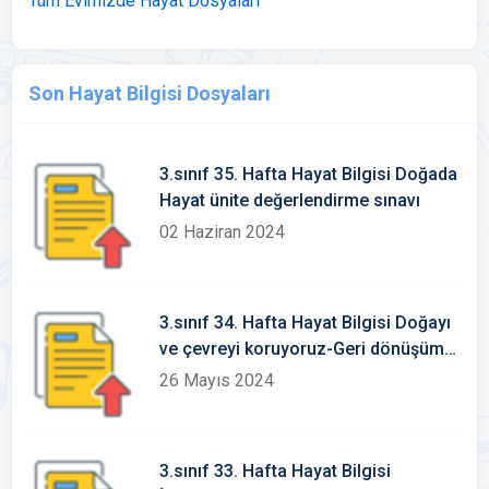
Tüm Evimizde Hayat Dosyaları
Son Hayat Bilgisi Dosyaları
3.sınıf 35. Hafta Hayat Bilgisi Doğada
Hayat ünite değerlendirme sınavı
02 Haziran 2024
3.sınıf 34. Hafta Hayat Bilgisi Doğayı
ve çevreyi koruyoruz-Geri dönüşüme
katkı sağlayalım Konu Etkinlikleri
26 Mayıs 2024
3.sınıf 33. Hafta Hayat Bilgisi