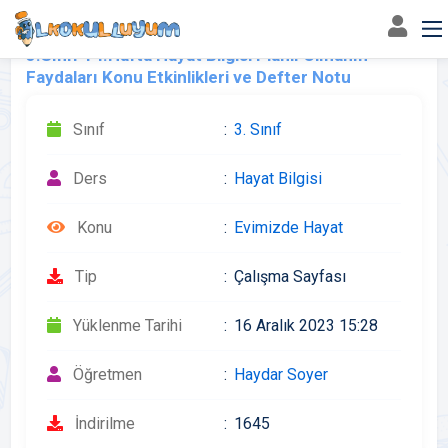
3.Sınıf 14.Hafta Hayat Bilgisi Planlı Olmanın
Faydaları Konu Etkinlikleri ve Defter Notu
Sınıf
3. Sınıf
Ders
Hayat Bilgisi
Konu
Evimizde Hayat
Tip
Çalışma Sayfası
Yüklenme Tarihi
16 Aralık 2023 15:28
Öğretmen
Haydar Soyer
İndirilme
1645