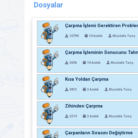
Dosyalar
Çarpma İşlemi Gerektiren Proble
10790
10 Aralık
Mustafa Tunç
Çarpma İşleminin Sonucunu Tah
3696
10 Aralık
Mustafa Tunç
Kısa Yoldan Çarpma
3813
3 Aralık
Mustafa Tunç
Zihinden Çarpma
3219
3 Aralık
Mustafa Tunç
Çarpanların Sırasını Değiştirme