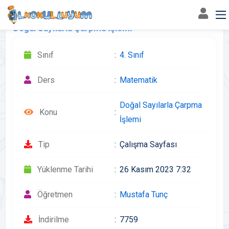
Doğal Sayılarla Çarpma İşlemi
Sınıf
4. Sınıf
Ders
Matematik
Doğal Sayılarla Çarpma
Konu
İşlemi
Tip
Çalışma Sayfası
Yüklenme Tarihi
26 Kasım 2023 7:32
Öğretmen
Mustafa Tunç
İndirilme
7759