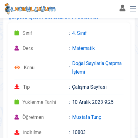
Çarpma İşlemi Gerektiren Problemler
Sınıf
4. Sınıf
Ders
Matematik
Doğal Sayılarla Çarpma
Konu
İşlemi
Tip
Çalışma Sayfası
Yüklenme Tarihi
10 Aralık 2023 9:25
Öğretmen
Mustafa Tunç
İndirilme
10803