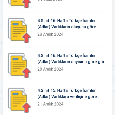
4.Sınıf 16. Hafta Türkçe İsimler
(Adlar) Varlıkların oluşuna göre
somut-soyut isimler
28 Aralık 2024
4.Sınıf 16. Hafta Türkçe İsimler
(Adlar) Varlıkların sayısına göre göre
isimler tekil-çoğul-topluluk isimleri
28 Aralık 2024
4.Sınıf 15. Hafta Türkçe İsimler
(Adlar) Varlıklara verilişine göre
isimler Özel isim-cins isim
21 Aralık 2024