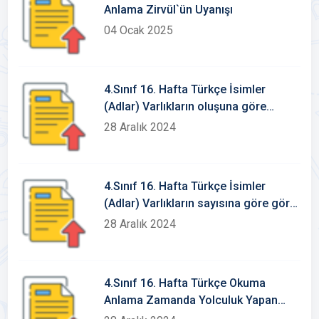
Anlama Zirvül`ün Uyanışı
04 Ocak 2025
4.Sınıf 16. Hafta Türkçe İsimler
(Adlar) Varlıkların oluşuna göre
somut-soyut isimler
28 Aralık 2024
4.Sınıf 16. Hafta Türkçe İsimler
(Adlar) Varlıkların sayısına göre göre
isimler tekil-çoğul-topluluk isimleri
28 Aralık 2024
4.Sınıf 16. Hafta Türkçe Okuma
Anlama Zamanda Yolculuk Yapan
Akrep ve Yelkovan