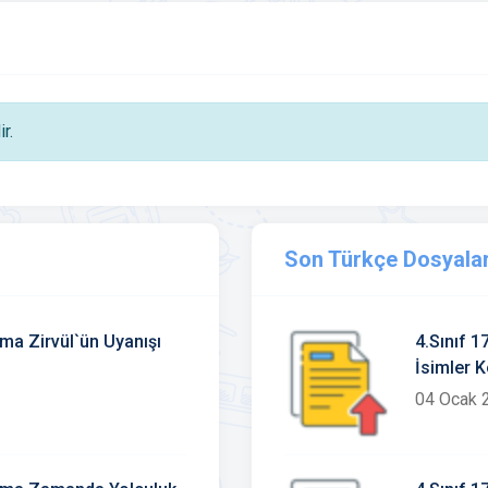
r.
Son Türkçe Dosyalar
ma Zirvül`ün Uyanışı
4.Sınıf 1
İsimler K
04 Ocak 