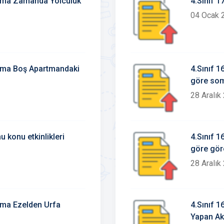
lama Zamanda Yolculuk
4.Sınıf 
04 Ocak 
lama Boş Apartmandaki
4.Sınıf 1
göre som
28 Aralık
 konu etkinlikleri
4.Sınıf 1
göre göre
28 Aralık
ama Ezelden Urfa
4.Sınıf 
Yapan Ak