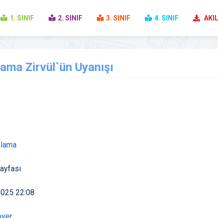
1. SINIF
2. SINIF
3. SINIF
4. SINIF
AKIL
ama Zirvül`ün Uyanışı
lama
ayfası
2025 22:08
oyer