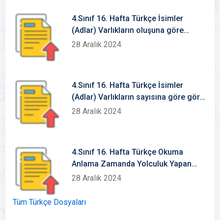
4.Sınıf 16. Hafta Türkçe İsimler
(Adlar) Varlıkların oluşuna göre
somut-soyut isimler
28 Aralık 2024
4.Sınıf 16. Hafta Türkçe İsimler
(Adlar) Varlıkların sayısına göre göre
isimler tekil-çoğul-topluluk isimleri
28 Aralık 2024
4.Sınıf 16. Hafta Türkçe Okuma
Anlama Zamanda Yolculuk Yapan
Akrep ve Yelkovan
28 Aralık 2024
Tüm Türkçe Dosyaları