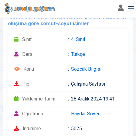
4.Sınıf 16. Hafta Türkçe İsimler (Adlar) Varlıkların
oluşuna göre somut-soyut isimler
Sınıf
4. Sınıf
Ders
Türkçe
Konu
Sözcük Bilgisi
Tip
Çalışma Sayfası
Yüklenme Tarihi
28 Aralık 2024 19:41
Öğretmen
Haydar Soyer
İndirilme
5025