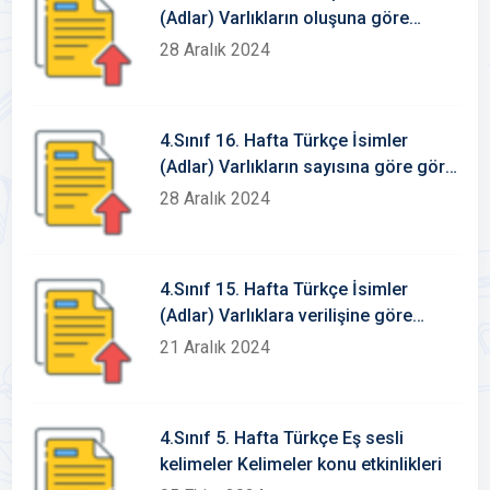
(Adlar) Varlıkların oluşuna göre
somut-soyut isimler
28 Aralık 2024
4.Sınıf 16. Hafta Türkçe İsimler
(Adlar) Varlıkların sayısına göre göre
isimler tekil-çoğul-topluluk isimleri
28 Aralık 2024
4.Sınıf 15. Hafta Türkçe İsimler
(Adlar) Varlıklara verilişine göre
isimler Özel isim-cins isim
21 Aralık 2024
4.Sınıf 5. Hafta Türkçe Eş sesli
kelimeler Kelimeler konu etkinlikleri