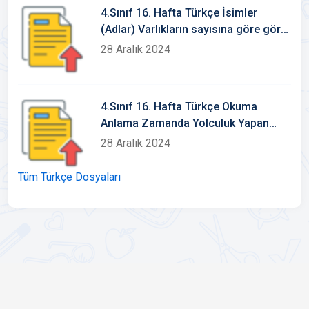
4.Sınıf 16. Hafta Türkçe İsimler
(Adlar) Varlıkların sayısına göre göre
isimler tekil-çoğul-topluluk isimleri
28 Aralık 2024
4.Sınıf 16. Hafta Türkçe Okuma
Anlama Zamanda Yolculuk Yapan
Akrep ve Yelkovan
28 Aralık 2024
Tüm Türkçe Dosyaları