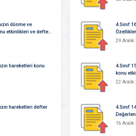
amızın dönme ve
4.Sınıf 1
Özellikle
29 Aralık
 hareketleri konu
4.Sınıf 1
konu etki
22 Aralık
zın hareketleri defter
4.Sınıf 1
Değerlen
16 Aralık