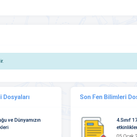
r.
i Dosyaları
Son Fen Bilimleri Do
abuğu ve Dünyamızın
4.Sınıf 1
leri
etkinlikl
05 Ocak 