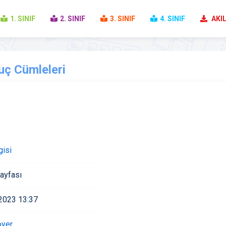
1. SINIF
2. SINIF
3. SINIF
4. SINIF
AKIL
uç Cümleleri
gisi
ayfası
 2023 13:37
oyer