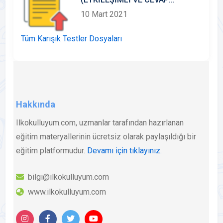
ANAHTARLI)
10 Mart 2021
Tüm Karışık Testler Dosyaları
Hakkında
Ilkokulluyum.com, uzmanlar tarafından hazırlanan
eğitim materyallerinin ücretsiz olarak paylaşıldığı bir
eğitim platformudur.
Devamı için tıklayınız.
bilgi@ilkokulluyum.com
www.ilkokulluyum.com