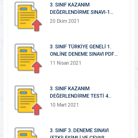
3. SINIF KAZANIM
DEĞERLENDİRME SINAVI-1
(ETKİLEŞİMLİ)
20 Ekim 2021
3. SINIF TÜRKİYE GENELİ 1.
ONLİNE DENEME SINAVI PDF
DOSYASI
11 Nisan 2021
3. SINIF KAZANIM
DEĞERLENDİRME TESTİ 4
(ETKİLEŞİMLİ VE CEVAP
10 Mart 2021
ANAHTARLI)
3. SINIF 3. DENEME SINAVI
(ETKİLEŞİMLİ VE CEVAP