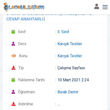
3. SINIF 2. DENEME SINAVI (ETKİLEŞİMLİ VE
CEVAP ANAHTARLI)
Sınıf
3. Sınıf
Ders
Karışık Testler
Konu
Karışık Testler
Tip
Çalışma Sayfası
Yüklenme Tarihi
10 Mart 2021 2:24
Öğretmen
Burak Demir
İndirilme
...