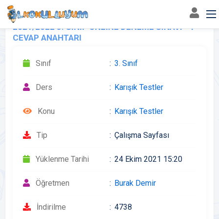
2021/2022 3. SINIF ONLİNE DENEME SINAVI - 1
CEVAP ANAHTARI
Sınıf
3. Sınıf
Ders
Karışık Testler
Konu
Karışık Testler
Tip
Çalışma Sayfası
Yüklenme Tarihi
24 Ekim 2021 15:20
Öğretmen
Burak Demir
İndirilme
4738