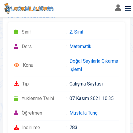
Farkı Tahmin Edelim
Sınıf
2. Sınıf
Ders
Matematik
Doğal Sayılarla Çıkarma
Konu
İşlemi
Tip
Çalışma Sayfası
Yüklenme Tarihi
07 Kasım 2021 10:35
Öğretmen
Mustafa Tunç
İndirilme
783