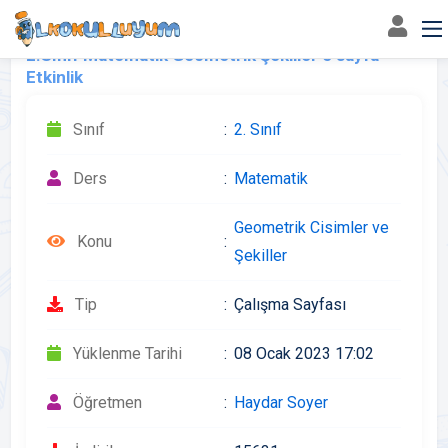
2.Sınıf Matematik Geometrik Şekiller 5 sayfa
Etkinlik
Sınıf
2. Sınıf
Ders
Matematik
Geometrik Cisimler ve
Konu
Şekiller
Tip
Çalışma Sayfası
Yüklenme Tarihi
08 Ocak 2023 17:02
Öğretmen
Haydar Soyer