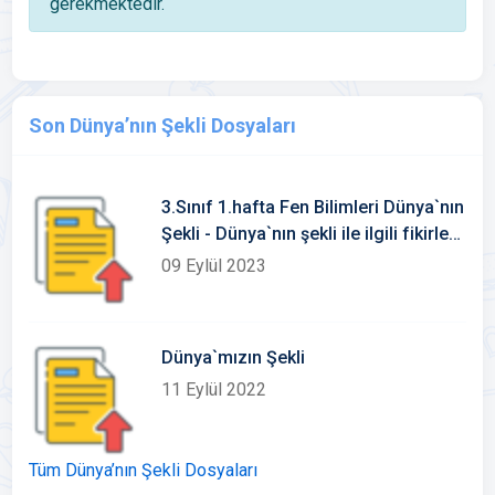
gerekmektedir.
Son Dünya’nın Şekli Dosyaları
3.Sınıf 1.hafta Fen Bilimleri Dünya`nın
Şekli - Dünya`nın şekli ile ilgili fikirler
Konu Etkinlikleri-Defter Notu
09 Eylül 2023
Dünya`mızın Şekli
11 Eylül 2022
Tüm Dünya’nın Şekli Dosyaları