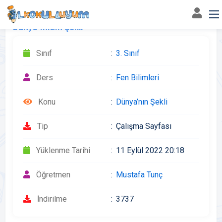
Dünya`mızın Şekli
Sınıf
3. Sınıf
Ders
Fen Bilimleri
Konu
Dünya’nın Şekli
Tip
Çalışma Sayfası
Yüklenme Tarihi
11 Eylül 2022 20:18
Öğretmen
Mustafa Tunç
İndirilme
3737