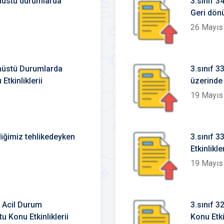
anüstü durumlarda
3.sınıf 3
Geri dönü
26 Mayıs
anüstü Durumlarda
3.sınıf 3
Etkinliklerii
üzerinde 
19 Mayıs
liğimiz tehlikedeyken
3.sınıf 3
Etkinlikle
19 Mayıs
e Acil Durum
3.sınıf 3
 Konu Etkinliklerii
Konu Etki