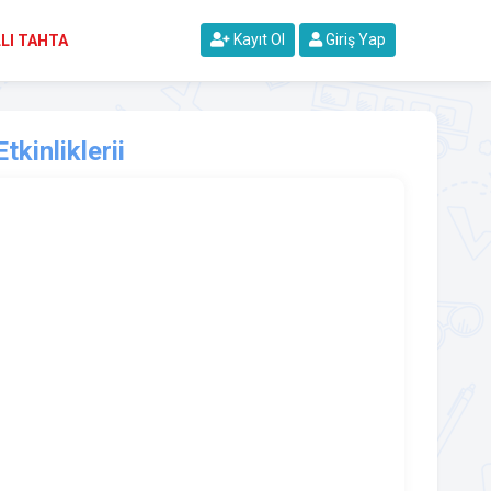
Kayıt Ol
Giriş Yap
LI TAHTA
kinliklerii