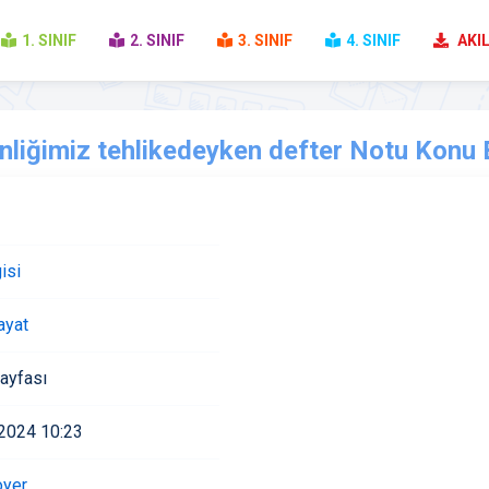
1. SINIF
2. SINIF
3. SINIF
4. SINIF
AKIL
nliğimiz tehlikedeyken defter Notu Konu Et
isi
ayat
ayfası
2024 10:23
oyer