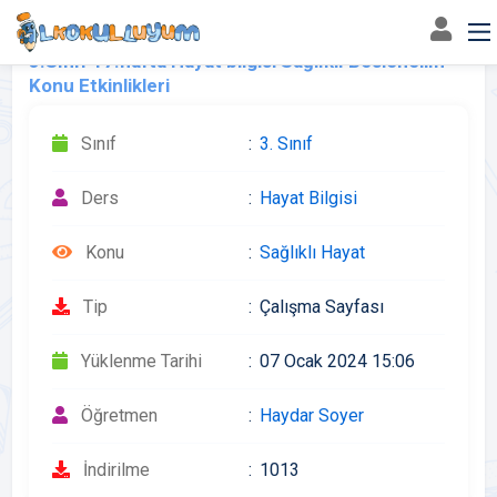
3.Sınıf 17.hafta Hayat bilgisi Sağlıklı Beslenelim
Konu Etkinlikleri
Sınıf
3. Sınıf
Ders
Hayat Bilgisi
Konu
Sağlıklı Hayat
Tip
Çalışma Sayfası
Yüklenme Tarihi
07 Ocak 2024 15:06
Öğretmen
Haydar Soyer
İndirilme
1013