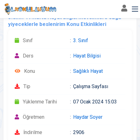
3.sınıf 17.hafta Hayat bilgisi Mevsimlere özgü
yiyeceklerle beslenirim Konu Etkinlikleri
Sınıf
3. Sınıf
Ders
Hayat Bilgisi
Konu
Sağlıklı Hayat
Tip
Çalışma Sayfası
Yüklenme Tarihi
07 Ocak 2024 15:03
Öğretmen
Haydar Soyer
İndirilme
2906