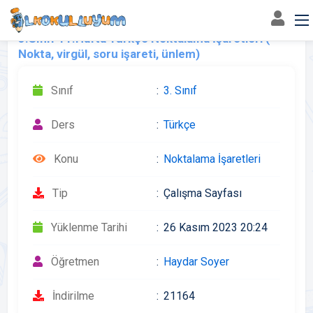
3.Sınıf 11.Hafta Türkçe Noktalama İşaretleri (
Nokta, virgül, soru işareti, ünlem)
Sınıf
3. Sınıf
Ders
Türkçe
Konu
Noktalama İşaretleri
Tip
Çalışma Sayfası
Yüklenme Tarihi
26 Kasım 2023 20:24
Öğretmen
Haydar Soyer
İndirilme
21164