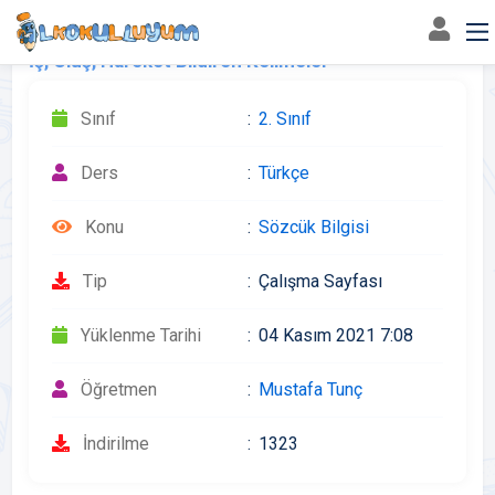
İş, Oluş, Hareket Bildiren Kelimeler
Sınıf
2. Sınıf
Ders
Türkçe
Konu
Sözcük Bilgisi
Tip
Çalışma Sayfası
Yüklenme Tarihi
04 Kasım 2021 7:08
Öğretmen
Mustafa Tunç
İndirilme
1323