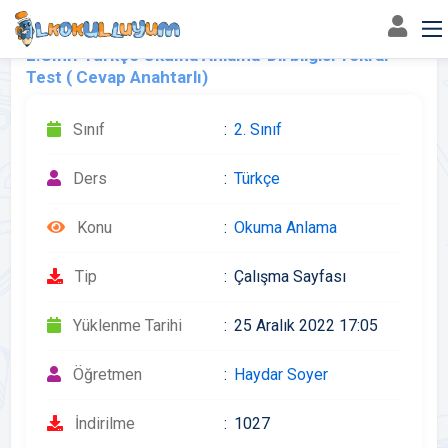
2.Sınıf Türkçe Okuma Anlama-Dil bilgisi Tekrar
Test ( Cevap Anahtarlı)
Sınıf
2. Sınıf
Ders
Türkçe
Konu
Okuma Anlama
Tip
Çalışma Sayfası
Yüklenme Tarihi
25 Aralık 2022 17:05
Öğretmen
Haydar Soyer
İndirilme
1027