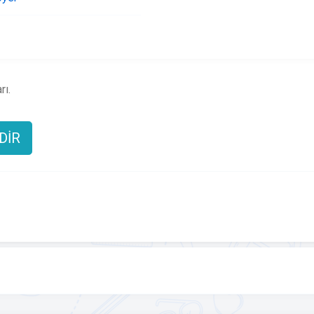
rı.
NDİR