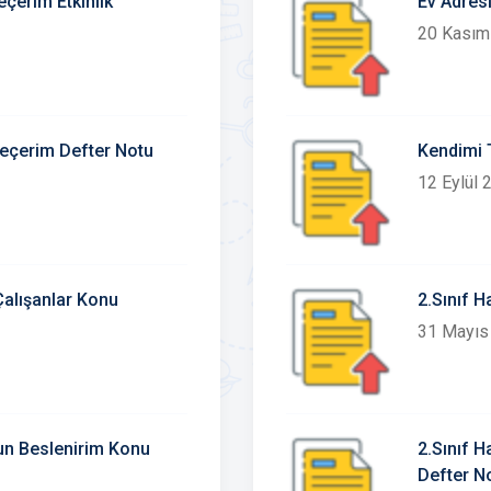
eçerim Etkinlik
Ev Adres
20 Kasım
 Seçerim Defter Notu
Kendimi T
12 Eylül 
 Çalışanlar Konu
2.Sınıf H
31 Mayıs
gun Beslenirim Konu
2.Sınıf H
Defter No