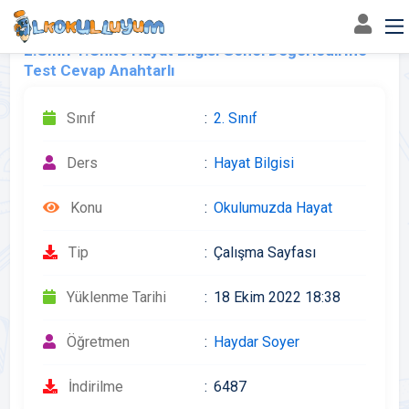
2.Sınıf 1.Ünite Hayat Bilgisi Genel Değerledirme
Test Cevap Anahtarlı
Sınıf
2. Sınıf
Ders
Hayat Bilgisi
Konu
Okulumuzda Hayat
Tip
Çalışma Sayfası
Yüklenme Tarihi
18 Ekim 2022 18:38
Öğretmen
Haydar Soyer
İndirilme
6487