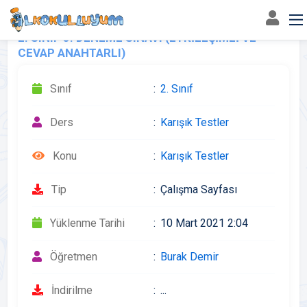
2. SINIF 3. DENEME SINAVI (ETKİLEŞİMLİ VE
CEVAP ANAHTARLI)
Sınıf
2. Sınıf
Ders
Karışık Testler
Konu
Karışık Testler
Tip
Çalışma Sayfası
Yüklenme Tarihi
10 Mart 2021 2:04
Öğretmen
Burak Demir
İndirilme
...