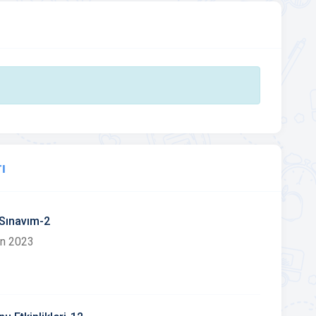
ı
Sınavım-2
an 2023