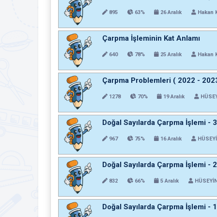
895
63%
26 Aralık
Hakan 
Çarpma İşleminin Kat Anlamı
640
78%
25 Aralık
Hakan 
Çarpma Problemleri ( 2022 - 202
1278
70%
19 Aralık
HÜSEY
Doğal Sayılarda Çarpma İşlemi - 
967
75%
16 Aralık
HÜSEYİ
Doğal Sayılarda Çarpma İşlemi - 
832
66%
5 Aralık
HÜSEYİN
Doğal Sayılarda Çarpma İşlemi - 