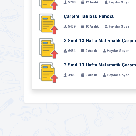
5789
12 Aralık
Haydar Soyer
Çarpım Tablosu Panosu
5439
10 Aralık
Haydar Soyer
3.Sınıf 13.Hafta Matematik Çarpı
6434
9 Aralık
Haydar Soyer
3.Sınıf 13.Hafta Matematik Çarpma
3925
9 Aralık
Haydar Soyer