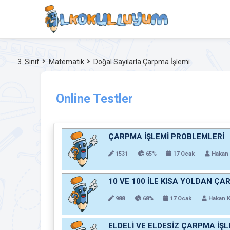
3. Sınıf
Matematik
Doğal Sayılarla Çarpma İşlemi
Online Testler
ÇARPMA İŞLEMİ PROBLEMLERİ
1531
65%
17 Ocak
Hakan 
10 VE 100 İLE KISA YOLDAN ÇA
988
68%
17 Ocak
Hakan 
ELDELİ VE ELDESİZ ÇARPMA İŞL