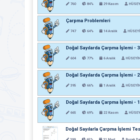
760
84%
29 Kasım
HÜSEY
Çarpma Problemleri
747
64%
14 Aralık
HÜSEYİ
Doğal Sayılarda Çarpma İşlemi - 
604
77%
6 Aralık
HÜSEYİN
Doğal Sayılarda Çarpma İşlemi - 
395
66%
1 Aralık
HÜSEYİN
Doğal Sayılarda Çarpma İşlemi - 
665
69%
22 Kasım
HÜSEY
Doğal Sayılarla Çarpma İşlemi Tes
399
65%
31 Mart
Burak D