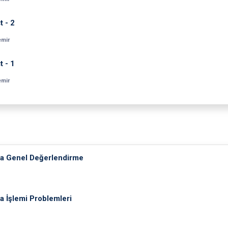
t - 2
emir
t - 1
emir
ma Genel Değerlendirme
a İşlemi Problemleri