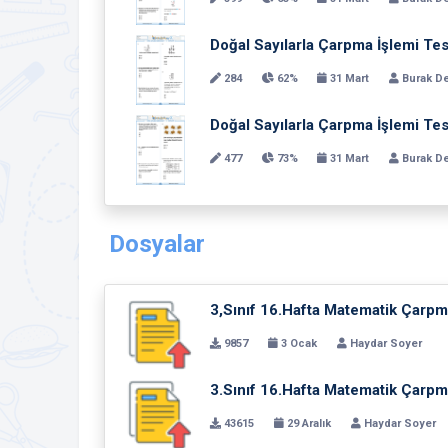
Doğal Sayılarla Çarpma İşlemi Tes
284
62%
31 Mart
Burak D
Doğal Sayılarla Çarpma İşlemi Tes
477
73%
31 Mart
Burak D
Dosyalar
3,Sınıf 16.Hafta Matematik Çarp
9857
3 Ocak
Haydar Soyer
3.Sınıf 16.Hafta Matematik Çarpm
43615
29 Aralık
Haydar Soyer