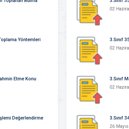
en Toplanan Bulma
02 Hazir
 Toplama Yöntemleri
3.Sınıf 3
02 Hazir
 Tahmin Etme Konu
3.Sınıf M
02 Hazir
İşlemi Değerlendirme
3.Sınıf 
26 Mayıs