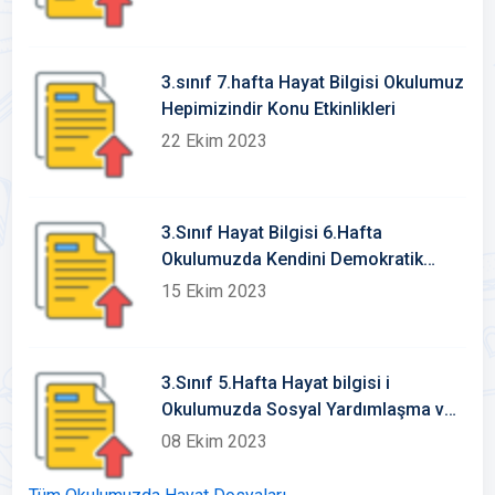
3.sınıf 7.hafta Hayat Bilgisi Okulumuz
Hepimizindir Konu Etkinlikleri
22 Ekim 2023
3.Sınıf Hayat Bilgisi 6.Hafta
Okulumuzda Kendini Demokratik
Yollarla İfade Eder Defter Notu ve
15 Ekim 2023
Konu etkinlikleri
3.Sınıf 5.Hafta Hayat bilgisi i
Okulumuzda Sosyal Yardımlaşma ve
Dayanışma Konu Etkinlikleri
08 Ekim 2023