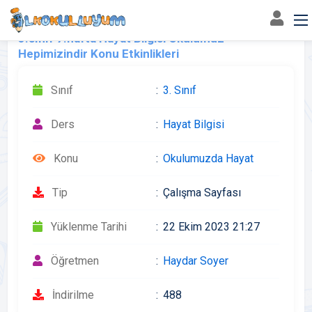
3.sınıf 7.hafta Hayat Bilgisi Okulumuz
Hepimizindir Konu Etkinlikleri
Sınıf
3. Sınıf
Ders
Hayat Bilgisi
Konu
Okulumuzda Hayat
Tip
Çalışma Sayfası
Yüklenme Tarihi
22 Ekim 2023 21:27
Öğretmen
Haydar Soyer
İndirilme
488