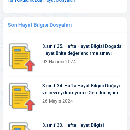
Tüm Okulumuzda Hayat Dosyaları
Son Hayat Bilgisi Dosyaları
3.sınıf 35. Hafta Hayat Bilgisi Doğada
Hayat ünite değerlendirme sınavı
02 Haziran 2024
3.sınıf 34. Hafta Hayat Bilgisi Doğayı
ve çevreyi koruyoruz-Geri dönüşüme
katkı sağlayalım Konu Etkinlikleri
26 Mayıs 2024
3.sınıf 33. Hafta Hayat Bilgisi