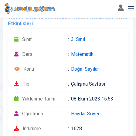
3.Sınıf 5.Hafta Matematik Romen Rakamları Konu
Etkinlikleri
Sınıf
3. Sınıf
Ders
Matematik
Konu
Doğal Sayılar
Tip
Çalışma Sayfası
Yüklenme Tarihi
08 Ekim 2023 15:53
Öğretmen
Haydar Soyer
İndirilme
1628