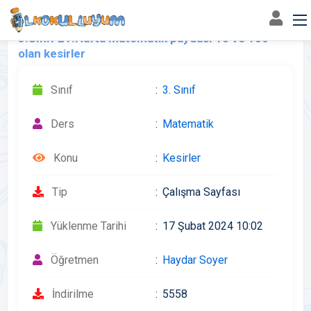
3.Sınıf 21.Hafta Matematik paydası 10 ve 100
olan kesirler
Sınıf
3. Sınıf
Ders
Matematik
Konu
Kesirler
Tip
Çalışma Sayfası
Yüklenme Tarihi
17 Şubat 2024 10:02
Öğretmen
Haydar Soyer
İndirilme
5558