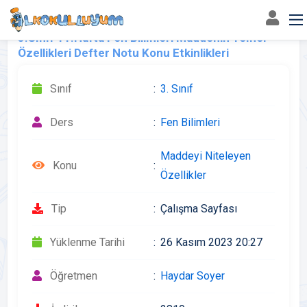
3.Sınıf 11.Hafta Fen Bilimleri Maddenin Temel
Özellikleri Defter Notu Konu Etkinlikleri
Sınıf
3. Sınıf
Ders
Fen Bilimleri
Maddeyi Niteleyen
Konu
Özellikler
Tip
Çalışma Sayfası
Yüklenme Tarihi
26 Kasım 2023 20:27
Öğretmen
Haydar Soyer