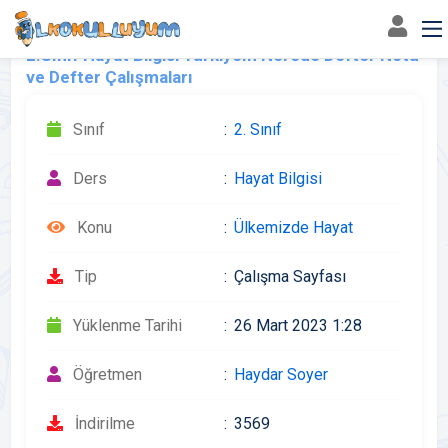
2.Sınıf Hayat Bilgisi Türkiyem Nerede Defter Notu
ve Defter Çalışmaları
Sınıf
2. Sınıf
Ders
Hayat Bilgisi
Konu
Ülkemizde Hayat
Tip
Çalışma Sayfası
Yüklenme Tarihi
26 Mart 2023 1:28
Öğretmen
Haydar Soyer
İndirilme
3569