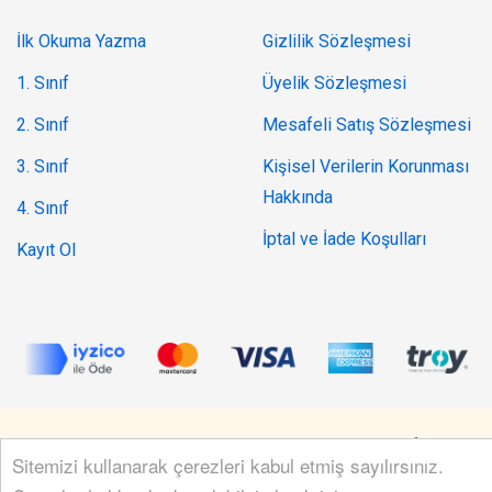
İlk Okuma Yazma
Gizlilik Sözleşmesi
1. Sınıf
Üyelik Sözleşmesi
2. Sınıf
Mesafeli Satış Sözleşmesi
3. Sınıf
Kişisel Verilerin Korunması
Hakkında
4. Sınıf
İptal ve İade Koşulları
Kayıt Ol
© 2019 - 2026 Tüm hakları saklıdır.
hellocode
tarafından
Sitemizi kullanarak çerezleri kabul etmiş sayılırsınız.
geliştirilmiştir.