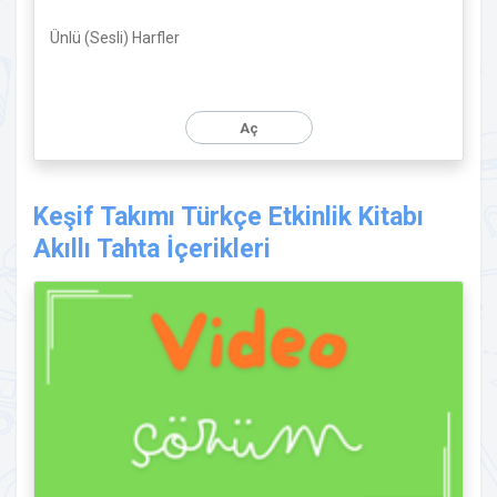
Ünlü (Sesli) Harfler
Aç
Keşif Takımı Türkçe Etkinlik Kitabı
Akıllı Tahta İçerikleri