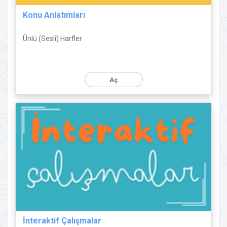
Konu Anlatımları
Ünlü (Sesli) Harfler
Aç
İnteraktif Çalışmalar