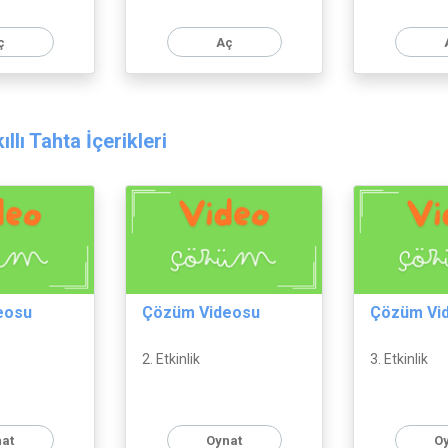
ç
Aç
llı Tahta İçerikleri
eosu
Çözüm Videosu
Çözüm Vi
2. Etkinlik
3. Etkinlik
at
Oynat
O