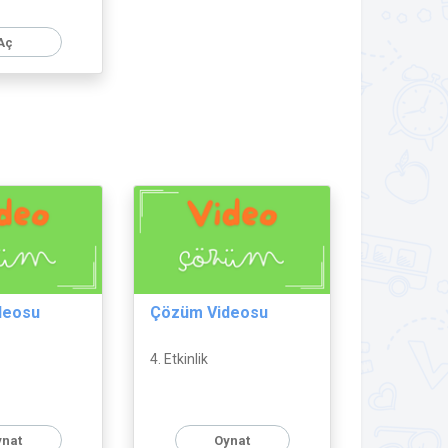
Aç
deosu
Çözüm Videosu
4. Etkinlik
ynat
Oynat