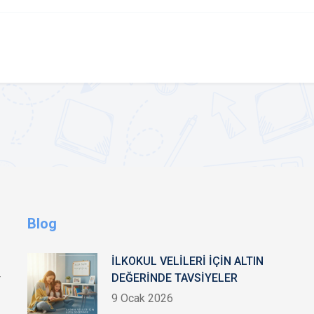
Blog
İLKOKUL VELİLERİ İÇİN ALTIN
DEĞERİNDE TAVSİYELER
r
9 Ocak 2026