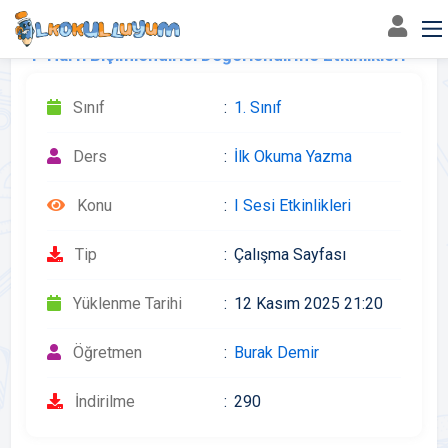
"I" Harfi Biçimlendirici Değerlendirme Etkinlikleri
Sınıf
1. Sınıf
Ders
İlk Okuma Yazma
Konu
I Sesi Etkinlikleri
Tip
Çalışma Sayfası
Yüklenme Tarihi
12 Kasım 2025 21:20
Öğretmen
Burak Demir
İndirilme
290