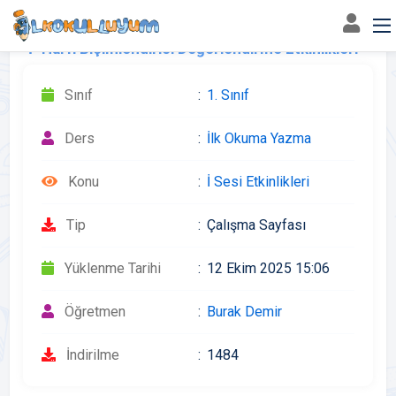
"İ" Harfi Biçimlendirici Değerlendirme Etkinlikleri
Sınıf
1. Sınıf
Ders
İlk Okuma Yazma
Konu
İ Sesi Etkinlikleri
Tip
Çalışma Sayfası
Yüklenme Tarihi
12 Ekim 2025 15:06
Öğretmen
Burak Demir
İndirilme
1484